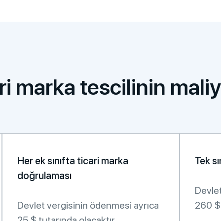
i marka tescilinin maliy
Her ek sınıfta ticari marka
Tek sı
doğrulaması
Devlet
Devlet vergisinin ödenmesi ayrıca
260 $ 
25 $ tutarında olacaktır.