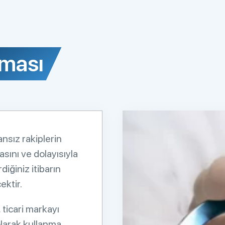
ması
nsız rakiplerin
sını ve dolayısıyla
iğiniz itibarın
ektir.
, ticari markayı
 olarak kullanma