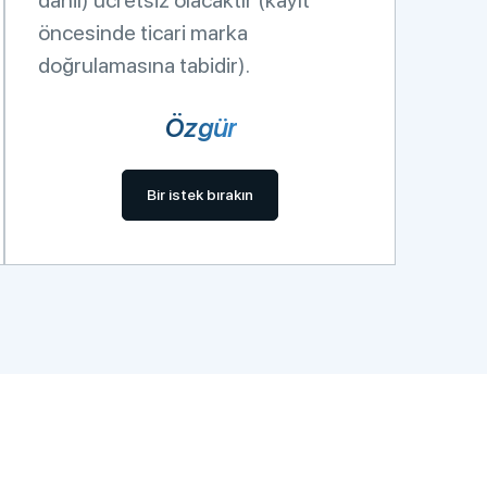
dahil) ücretsiz olacaktır (kayıt
öncesinde ticari marka
doğrulamasına tabidir).
Özgür
Bir istek bırakın