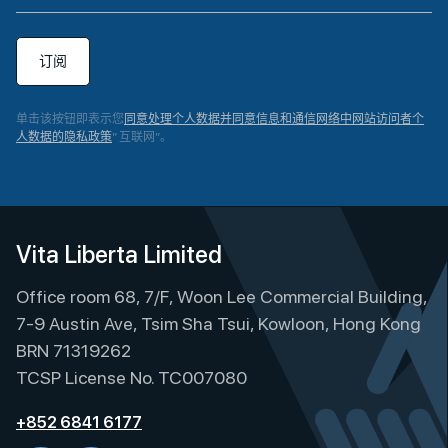
订阅
单击该按钮即表示您
同意处理个人数据并同意信息和通信网络中网站访问者个
人数据的隐私政策
” 互联网”。
A
l
t
e
Vita Liberta Limited
r
Office room 68, 7/F, Woon Lee Commercial Building,
n
a
7-9 Austin Ave, Tsim Sha Tsui, Kowloon, Hong Kong
t
BRN 71319262
i
TCSP License No. TC007080
v
e
+852 6841 6177
: