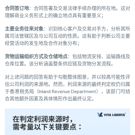
合同
签订
地
：合同签署及交易法律手续办理的所在地。这对
理解商业义务形式上的确立地点具有重要意义；
主要
业务
往来
对
象
：识别核心客户及交易对手方，分析其所
属司法管辖区及与公司互动的性质。这有助于判断公司主要
经营活动的发生地及合作对象分布；
货
物运
输组织
方式及
仓储
地点
：包括物流安排、运输路线及
仓库位置。该分析涵盖整条供应链及货物分发流程。
对上述问题的回答有助于勾勒整体图景，并以较高可能性评
估公司利润的来源地。然而，利润来源的最终判定权仍归属
于香港税务局（Inland Revenue Department），该部门可结
合其他额外因素及具体情形作出最终认定。