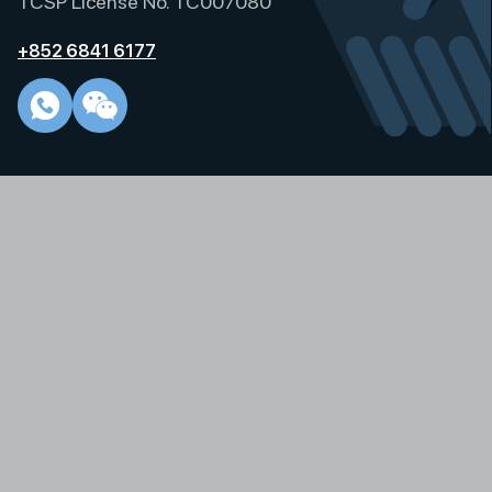
TCSP License No. TC007080
+852 6841 6177