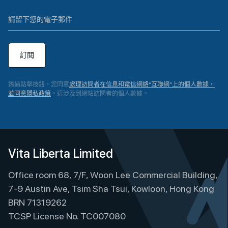
訂閱
透過點擊按鈕，您同意
處理訪問者在信息和電信網絡“互聯網”上的個人數據，
並同意隱私政策
。這涉及到網站訪問者的個人數據。
A
l
t
e
Vita Liberta Limited
r
Office room 68, 7/F, Woon Lee Commercial Building,
n
a
7-9 Austin Ave, Tsim Sha Tsui, Kowloon, Hong Kong
t
BRN 71319262
i
TCSP License No. TC007080
v