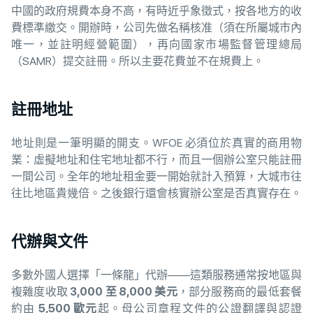
中國的政府規費本身不高，有時近乎象徵式，按各地方的收
費標準繳交。開辦時，公司先做名稱核准（須在所屬城市內
唯一，並註明經營範圍），再向國家市場監督管理總局
（SAMR）提交註冊。所以主要花費並不在規費上。
註冊地址
地址則是一筆明顯的開支。WFOE 必須位於真實的商用物
業：虛擬地址和住宅地址都不行，而且一個辦公室只能註冊
一間公司。全年的地址租金要一開始就計入預算，大城市往
往比地區貴幾倍。之後銀行還會核實辦公室是否真實存在。
代辦與文件
多數外國人選擇「一條龍」代辦——這類服務通常按地區與
複雜度收取
3,000 至 8,000 美元
，部分服務商的最低套餐
約由
5,500 歐元
起。母公司章程文件的公證翻譯與認證