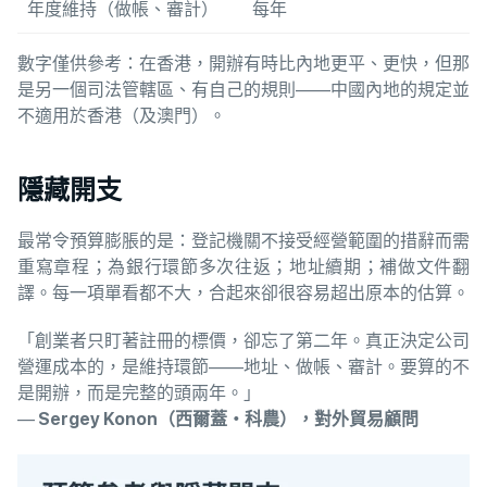
年度維持（做帳、審計）
每年
數字僅供參考：在香港，開辦有時比內地更平、更快，但那
是另一個司法管轄區、有自己的規則——中國內地的規定並
不適用於香港（及澳門）。
隱藏開支
最常令預算膨脹的是：登記機關不接受經營範圍的措辭而需
重寫章程；為銀行環節多次往返；地址續期；補做文件翻
譯。每一項單看都不大，合起來卻很容易超出原本的估算。
「創業者只盯著註冊的標價，卻忘了第二年。真正決定公司
營運成本的，是維持環節——地址、做帳、審計。要算的不
是開辦，而是完整的頭兩年。」
—
Sergey Konon（西爾蓋・科農），對外貿易顧問