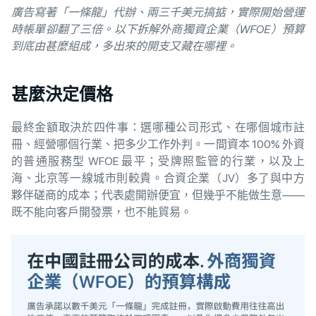
廣告寫著「一條龍」代辦、兩三千美元搞掂，實際開始營運
時帳單卻翻了三倍。以下拆解外商獨資企業（WFOE）預算
到底由甚麼組成，多出來的開支又藏在哪裡。
甚麼決定價格
最終金額取決於四件事：選哪種公司形式、在哪個城市註
冊、經營哪個行業、把多少工作外判。一間資本 100% 外資
的普通服務型 WFOE 最平；受牌照監管的行業，以及上
海、北京等一線城市則較貴。合資企業（JV）多了與中方
夥伴磋商的成本；代表處開辦便宜，但幾乎不能做生意——
既不能向客戶開發票，也不能貿易。