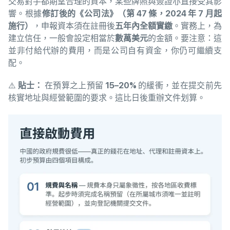
交易對手都期望合理的資本，某些牌照與簽證亦直接受其影
響。根據
修訂後的《公司法》（第 47 條，2024 年 7 月起
施行）
，申報資本須在註冊後
五年內全額實繳
。實務上，為
建立信任，一般會設定相當於
數萬美元
的金額。要注意：這
並非付給代辦的費用，而是公司自有資金，你仍可繼續支
配。
⚠️
貼士：
在預算之上預留
15–20%
的緩衝，並在提交前先
核實地址與經營範圍的要求。這比日後重辦文件划算。