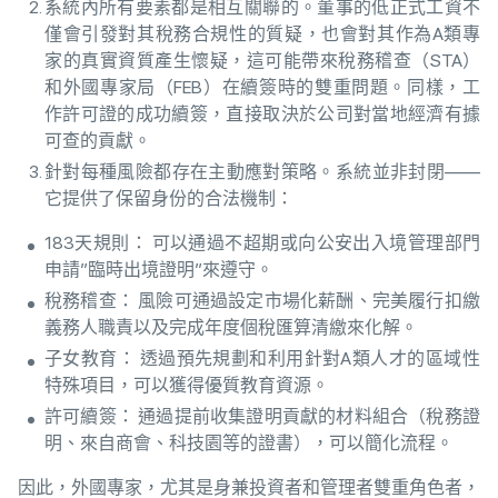
系統內所有要素都是相互關聯的。董事的低正式工資不
僅會引發對其稅務合規性的質疑，也會對其作為A類專
家的真實資質產生懷疑，這可能帶來稅務稽查（STA）
和外國專家局（FEB）在續簽時的雙重問題。同樣，工
作許可證的成功續簽，直接取決於公司對當地經濟有據
可查的貢獻。
針對每種風險都存在主動應對策略。系統並非封閉——
它提供了保留身份的合法機制：
183天規則： 可以通過不超期或向公安出入境管理部門
申請”臨時出境證明”來遵守。
稅務稽查： 風險可通過設定市場化薪酬、完美履行扣繳
義務人職責以及完成年度個稅匯算清繳來化解。
子女教育： 透過預先規劃和利用針對A類人才的區域性
特殊項目，可以獲得優質教育資源。
許可續簽： 通過提前收集證明貢獻的材料組合（稅務證
明、來自商會、科技園等的證書），可以簡化流程。
因此，外國專家，尤其是身兼投資者和管理者雙重角色者，