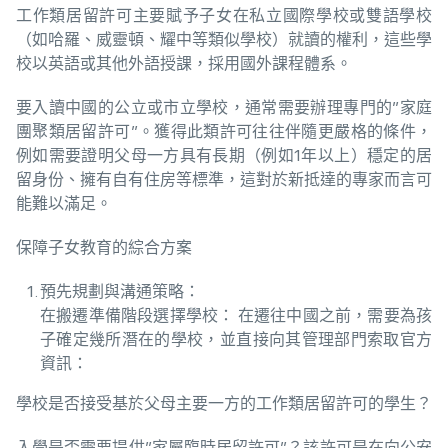
工作類居留許可主要賦予子女在私立國際學校或雙語學校
（如哈羅、威靈頓、耀中等類似學校）就讀的權利，這些學
校以英語或其他外語授課，採用國外課程體系。
要入讀中國的公立或市立學校，通常需要辦理專門的”家庭
團聚類居留許可”。獲得此類許可往往伴隨更嚴格的條件，
例如需要證明父母一方具有長期（例如1年以上）穩定的居
留身份、擁有自有住房等標準，這對於新抵達的專家而言可
能難以滿足。
保障子女教育的綜合方案
預先規劃與溝通策略：
在搬遷準備階段選擇學校： 在遷往中國之前，需要為孩
子確定幾所潛在的學校，並直接向其管理部門索取官方
資訊：
學校是否接受基於父母主要一方的工作類居留許可的學生？
入學是否需要提供”家屬臨時居留許可”？該許可是在向公安