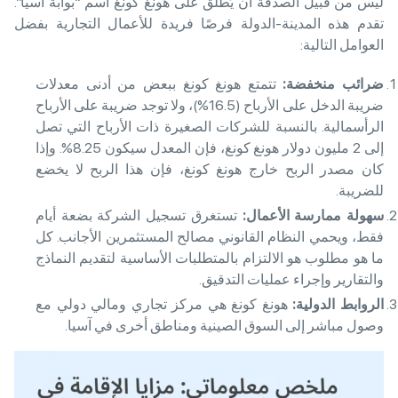
ليس من قبيل الصدفة أن يُطلق على هونغ كونغ اسم “بوابة آسيا”.
تقدم هذه المدينة-الدولة فرصًا فريدة للأعمال التجارية بفضل
العوامل التالية:
ضرائب منخفضة
:
تتمتع هونغ كونغ ببعض من أدنى معدلات
ضريبة الدخل على الأرباح (16.5%)، ولا توجد ضريبة على الأرباح
الرأسمالية. بالنسبة للشركات الصغيرة ذات الأرباح التي تصل
إلى 2 مليون دولار هونغ كونغ، فإن المعدل سيكون 8.25%. وإذا
كان مصدر الربح خارج هونغ كونغ، فإن هذا الربح لا يخضع
للضريبة.
سهولة ممارسة الأعمال
:
تستغرق تسجيل الشركة بضعة أيام
فقط، ويحمي النظام القانوني مصالح المستثمرين الأجانب. كل
ما هو مطلوب هو الالتزام بالمتطلبات الأساسية لتقديم النماذج
والتقارير وإجراء عمليات التدقيق.
الروابط الدولية
:
هونغ كونغ هي مركز تجاري ومالي دولي مع
وصول مباشر إلى السوق الصينية ومناطق أخرى في آسيا.