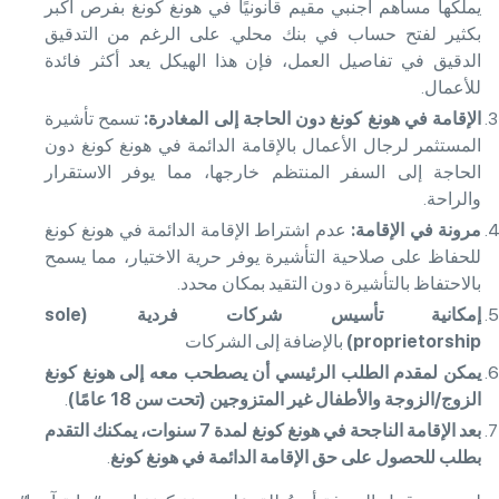
يملكها مساهم أجنبي مقيم قانونيًا في هونغ كونغ بفرص أكبر
بكثير لفتح حساب في بنك محلي. على الرغم من التدقيق
الدقيق في تفاصيل العمل، فإن هذا الهيكل يعد أكثر فائدة
للأعمال.
الإقامة في هونغ كونغ دون الحاجة إلى المغادرة
:
تسمح تأشيرة
المستثمر لرجال الأعمال بالإقامة الدائمة في هونغ كونغ دون
الحاجة إلى السفر المنتظم خارجها، مما يوفر الاستقرار
والراحة.
مرونة في الإقامة
:
عدم اشتراط الإقامة الدائمة في هونغ كونغ
للحفاظ على صلاحية التأشيرة يوفر حرية الاختيار، مما يسمح
بالاحتفاظ بالتأشيرة دون التقيد بمكان محدد.
إمكانية تأسيس شركات فردية
(sole
proprietorship)
بالإضافة إلى الشركات
يمكن لمقدم الطلب الرئيسي أن يصطحب معه إلى هونغ كونغ
الزوج
/الزوجة والأطفال غير المتزوجين (تحت سن 18 عامًا)
.
بعد الإقامة الناجحة في هونغ كونغ لمدة
7 سنوات، يمكنك التقدم
بطلب للحصول على حق الإقامة الدائمة في هونغ كونغ
.