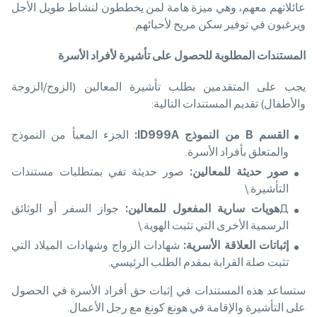
عائلاتهم معهم، وهي ميزة هامة لمن يخططون لنشاط طويل الأجل
ويرغبون في توفير سكن مريح لأحبائهم.
المستندات المطلوبة للحصول على تأشيرة لأفراد الأسرة
يجب على المتقدمين بطلب تأشيرة المعالين (الزوج/الزوجة
والأطفال) تقديم المستندات التالية:
القسم
B من النموذج ID999A:
الجزء المعبأ من النموذج
والمتعلق بأفراد الأسرة.
صور حديثة للمعالين
:
صور حديثة تفي بمتطلبات مستندات
التأشيرة.\
Д
هويات سارية المفعول للمعالين
:
جواز السفر أو الوثائق
الرسمية الأخرى التي تثبت الهوية.\
إثباتات العلاقة الأسرية
:
شهادات الزواج وشهادات الميلاد التي
تثبت صلة القرابة بمقدم الطلب الرئيسي.
ستساعد هذه المستندات في إثبات حق أفراد الأسرة في الحصول
على التأشيرة والإقامة في هونغ كونغ مع رجل الأعمال.