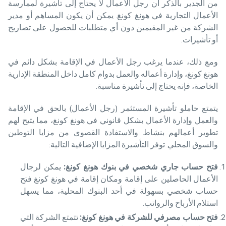
من الجدير بالذكر أن رجل الأعمال لا يحتاج إلى تأشيرة لممارسة
الأعمال التجارية في هونغ كونغ. يمكن أن يكون المساهم أو مدير
الشركة من غير المقيمين دون أي متطلبات للحصول على تصاريح
أو تأشيرات.
ومع ذلك، عندما يرغب رجل الأعمال في الإقامة بشكل دائم في
هونغ كونغ، وإدارة أعماله والعمل بدوام كامل داخل المنطقة الإدارية
الخاصة، فإنه يحتاج إلى تأشيرة مناسبة.
يتمتع حاملو تأشيرة المستثمر (رجل الأعمال) بالحق في الإقامة
والعمل وإدارة الأعمال بشكل قانوني في هونغ كونغ، مما يتيح لهم
تطوير أعمالهم بنشاط والاستفادة القصوى من مزايا التوطين
والسوق المحلي. توفر التأشيرة المزايا الإضافية التالية:
فتح حساب جاري شخصي في بنوك هونغ كونغ
:
يمكن لرجال
الأعمال الحاصلين على إقامة ومكان إقامة في هونغ كونغ فتح
حساب شخصي بسهولة في أحد البنوك المحلية، مما يسهل
استلام الأرباح والرواتب.
فتح حساب مصرفي للشركة في هونغ كونغ
:
تتمتع الشركة التي