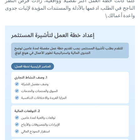
كلما كانت خطة العمل أكثر تفصيلاً وواقعية، زادت فرص النظر
الناجح في الطلب. ادعمها بالأدلة والمستندات المؤيدة لإثبات جدوى
واعدة أعمالك.\