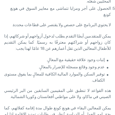
المحليين شغله.
الحصول على أجر ومزايا تتماشى مع معايير السوق في هونغ
كونغ.
لا يحتوي البرنامج على حصص ولا يقتصر على قطاعات محددة.
يمكن للمتقدمين أيضًا التقدم بطلب لدخول أزواجهم أو شركائهم، إذا
كان زواجهم أو شراكتهم معترفًا به رسميًا. كما يمكن التقديم
للأطفال المعالين الذين تقل أعمارهم عن 18 عامًا. لهذا يجب:
إثبات وجود علاقة حقيقية مع المعالٍ.
عدم وجود وقائع مسجلة للإضرار بالمعالٍ.
توفير السكن والموارد المالية الكافية للمعالٍ بما يفوق مستوى
الكفاف.
هذه القواعد لا تنطبق على المقيمين السابقين من البر الرئيسي
الصيني في ماكاو، ولا على مواطني أفغانستان وكوريا الشمالية.
يمكن للمعالين البقاء في هونغ كونغ طوال مدة إقامة كفلائهم، كما
يحق لهم العمل أو الدراسة. تُنظر في طلبات تمديد الإقامة إذا لم