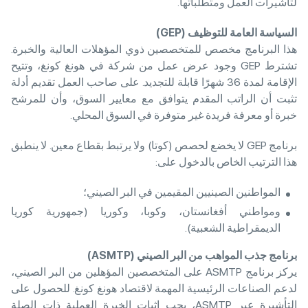
لتأشيرات العمل ومتطلباتها.
السياسة العامة للتوظيف
(GEP)
هذا البرنامج مخصص للمتخصصين ذوي المؤهلات العالية والخبرة.
تشترط GEP وجود عرض عمل من شركة في هونغ كونغ، وتتيح
الإقامة لمدة 36 شهرًا قابلة للتجديد. على صاحب العمل تقديم أدلة
تثبت أن الراتب المقدم يتوافق مع معايير السوق، وأن للمرشح
خبرة أو معرفة فريدة غير متوفرة في السوق المحلي.
برنامج GEP لا يخضع لحصص (كوتا) ولا يرتبط بقطاع معين. لا ينطبق
هذا الترتيب الخاص بالدخول على:
المواطنين الصينيين المقيمين في البر الصيني؛
ومواطني أفغانستان، وكوبا، وكوريا (جمهورية كوريا
الديمقراطية الشعبية).
برنامج جذب المواهب من البر الصيني
(ASMTP)
يركز برنامج ASMTP على المتخصصين المؤهلين من البر الصيني،
لدعم الصناعات الرئيسية المهمة لاقتصاد هونغ كونغ. للحصول على
التأشيرة عبر ASMTP، يجب إثبات الخبرة العملية ذات الصلة