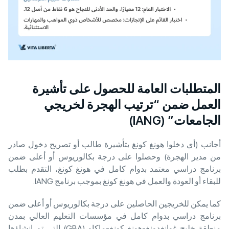
المتطلبات العامة للحصول على تأشيرة
العمل ضمن “ترتيب الهجرة لخريجي
الجامعات” (IANG)
أجانب (أي دخلوا هونغ كونغ بتأشيرة طالب أو تصريح دخول صادر
من مدير الهجرة) وحصلوا على درجة بكالوريوس أو أعلى ضمن
برنامج دراسي معتمد بدوام كامل في هونغ كونغ، التقدم بطلب
للبقاء أو العودة والعمل في هونغ كونغ بموجب برنامج IANG.
كما يمكن للخريجين الحاصلين على درجة بكالوريوس أو أعلى ضمن
برنامج دراسي بدوام كامل في مؤسسات التعليم العالي بمدن
منطقة خليج غوانغدونغ-هونغ كونغ-ماكاو (GBA) التي تم إنشاؤها