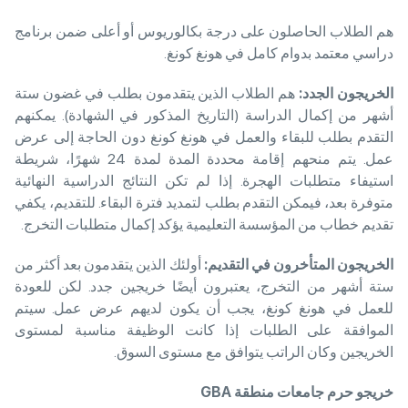
هم الطلاب الحاصلون على درجة بكالوريوس أو أعلى ضمن برنامج
دراسي معتمد بدوام كامل في هونغ كونغ.
الخريجون الجدد
:
هم الطلاب الذين يتقدمون بطلب في غضون ستة
أشهر من إكمال الدراسة (التاريخ المذكور في الشهادة). يمكنهم
التقدم بطلب للبقاء والعمل في هونغ كونغ دون الحاجة إلى عرض
عمل. يتم منحهم إقامة محددة المدة لمدة 24 شهرًا، شريطة
استيفاء متطلبات الهجرة. إذا لم تكن النتائج الدراسية النهائية
متوفرة بعد، فيمكن التقدم بطلب لتمديد فترة البقاء. للتقديم، يكفي
تقديم خطاب من المؤسسة التعليمية يؤكد إكمال متطلبات التخرج.
الخريجون المتأخرون في التقديم
:
أولئك الذين يتقدمون بعد أكثر من
ستة أشهر من التخرج، يعتبرون أيضًا خريجين جدد. لكن للعودة
للعمل في هونغ كونغ، يجب أن يكون لديهم عرض عمل. سيتم
الموافقة على الطلبات إذا كانت الوظيفة مناسبة لمستوى
الخريجين وكان الراتب يتوافق مع مستوى السوق.
خريجو حرم جامعات منطقة
GBA