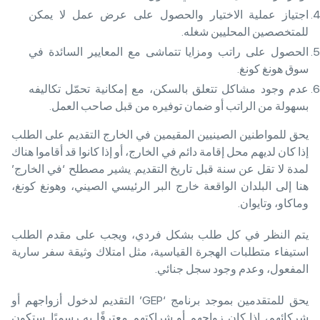
اجتياز عملية الاختيار والحصول على عرض عمل لا يمكن
للمتخصصين المحليين شغله.
الحصول على راتب ومزايا تتماشى مع المعايير السائدة في
سوق هونغ كونغ.
عدم وجود مشاكل تتعلق بالسكن، مع إمكانية تحمّل تكاليفه
بسهولة من الراتب أو ضمان توفيره من قبل صاحب العمل.
يحق للمواطنين الصينيين المقيمين في الخارج التقديم على الطلب
إذا كان لديهم محل إقامة دائم في الخارج، أو إذا كانوا قد أقاموا هناك
لمدة لا تقل عن سنة قبل تاريخ التقديم. يشير مصطلح ‘في الخارج’
هنا إلى البلدان الواقعة خارج البر الرئيسي الصيني، وهونغ كونغ،
وماكاو، وتايوان.
يتم النظر في كل طلب بشكل فردي، ويجب على مقدم الطلب
استيفاء متطلبات الهجرة القياسية، مثل امتلاك وثيقة سفر سارية
المفعول، وعدم وجود سجل جنائي.
يحق للمتقدمين بموجد برنامج ‘GEP’ التقديم لدخول أزواجهم أو
شركائهم، إذا كان زواجهم أو شراكتهم معترفًا به رسميًا. ستكون