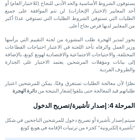
يستوفون الشروط الأساسية والحد الأدنى للنجاح (للاختبار العام) أو
أحد المعايير (لاختبار الإنجازات). لن تتم الموافقة على جميع
الطلبات التي تستوفي الشروط. الطلبات التي تستوفي عددًا أكبر
من المعايير لديها فرص نجاح أعلى.
يجوز لمدير الهجرة طلب المشورة من لجنة التقييم التي يرأسها
وزير العمل والرفاه. تأخذ اللجنة في الاعتبار احتياجات القطاعات
المختلفة، والاحتياجات الاجتماعية والاقتصادية لهونغ كونغ، بالإضافة
إلى بيانات ومؤهلات المرشحين. يعتمد الاختيار على الجدارة
والظروف الفردية.
نظرًا لأن معالجة الطلبات تستغرق وقتًا، يمكن للمرشحين اعتبار
طلباتهم قيد المعالجة حتى يتلقوا إشعار النتيجة من
دائرة الهجرة
.
المرحلة 4: إصدار تأشيرة/تصريح الدخول
سيتم إصدار تأشيرة أو تصريح دخول للمرشحين الناجحين في شكل
“تأشيرة إلكترونية” كجزء من ترتيبات الإقامة في هونغ كونغ.