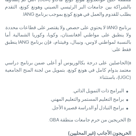
بالشراكة بين جامعات البر الرئيسي الصيني وهونغ كونغ، التقدم
بطلب للقدوم والعمل في هونغ كونغ بموجب برنامج IANG.
برنامج IANG لا يحتوي على حصص ولا يقتصر على قطاعات محددة.
ولا ينطبق على مواطني أفغانستان، وكوبا، وكوريا الشمالية. أما
بالنسبة لمواطني لاوس، ونيبال، وفيتنام، فإن برنامج IANG ينطبق
فقط على:
a)الحاصلين على درجة بكالوريوس أو أعلى ضمن برنامج دراسي
معتمد بدوام كامل في هونغ كونغ، بتمويل من لجنة المنح الجامعية
(UGC)، باستثناء:
البرامج ذات التمويل الذاتي.
برامج التعليم المستمر والتعليم المهني.
برامج التبادل أو الدراسة قصيرة الأجل.
b) الخريجين من حرم جامعات منطقة GBA.
الخريجون الأجانب
(
غير المحليين
)