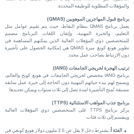
والمؤهلات المطلوبة للوظيفة المحددة.
برنامج قبول المهاجرين الموهوبين
(QMAS)
يعمل برنامج QMAS بنظام النقاط، حيث يتم تقييم عوامل مثل
التعليم، والخبرة المهنية، وإتقان اللغات. البرنامج مصمم
للمتخصصين ذوي المؤهلات العالية الذين يمكنهم المساهمة في
تطوير هونغ كونغ. ميزة QMAS هي إمكانية الحصول على تأشيرة
دون الارتباط بصاحب عمل محدد.
ترتيب الهجرة لخريجي الجامعات
(IANG)
برنامج IANG مخصص لخريجي الجامعات في هونغ كونح والعالم،
ويسمح لهم ببدء حياتهم المهنية دون الحاجة إلى خبرة عمل سابقة
مسبقة. تُمنح التأشيرة لمدة تصل إلى ثلاث سنوات ويمكن تجديدها.
برنامج جذب المواهب الاستثنائية
(
TTPS
)
يركز برنامج TTPS على المتخصصين ذوي المؤهلات العالية
وينقسم إلى ثلاث فئات:
الفئة أ
:
يشترط دخل لا يقل عن 2.5 مليون دولار هونغ كونغي في