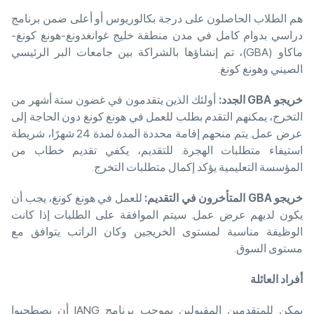
هم الطلاب الحاصلون على درجة بكالوريوس أو أعلى ضمن برنامج
دراسي بدوام كامل في مدن منطقة خليج غوانغدونغ-هونغ كونغ-
ماكاو (GBA)، تم إنشاؤها بالشراكة بين جامعات البر الرئيسي
الصيني وهونغ كونغ.
خريجو
GBA
الجدد
:
أولئك الذين يتقدمون في غضون ستة أشهر من
التخرج، يمكنهم التقدم بطلب للعمل في هونغ كونغ دون الحاجة إلى
عرض عمل. يتم منحهم إقامة محددة المدة لمدة 24 شهرًا، شريطة
استيفاء متطلبات الهجرة. للتقديم، يكفي تقديم خطاب من
المؤسسة التعليمية يؤكد إكمال متطلبات التخرج.
خريجو
GBA
المتأخرون في التقديم
:
للعمل في هونغ كونغ، يجب أن
يكون لديهم عرض عمل. سيتم الموافقة على الطلبات إذا كانت
الوظيفة مناسبة لمستوى الخريجين وكان الراتب يتوافق مع
مستوى السوق.
أفراد العائلة
يمكن للمتقدمين المقبولين بموجب برنامج IANG أن يصطحبوا