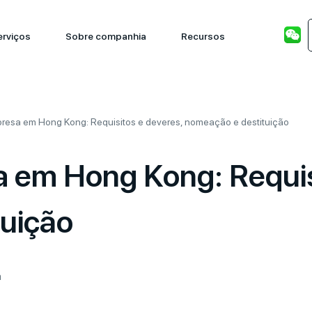
erviços
Sobre companhia
Recursos
presa em Hong Kong: Requisitos e deveres, nomeação e destituição
a em Hong Kong: Requis
tuição
a