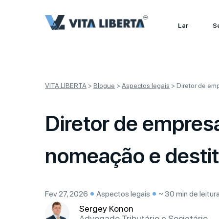
Lar
S
VITA LIBERTA
>
Blogue
>
Aspectos legais
>
Diretor de em
Diretor de empres
nomeação e desti
Fev 27, 2026
Aspectos legais
~ 30 min de leitur
Sergey Konon
Advogado Tributário e Societário