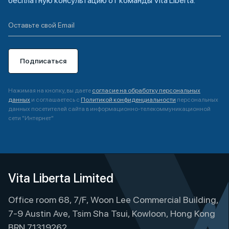
бесплатную консультацию от команды Vita Liberta.
Подписаться
Нажимая на кнопку, вы даете
согласие на обработку персональных
данных
и соглашаетесь с
Политикой конфиденциальности
персональных
данных посетителей сайта в информационно-телекоммуникационной
сети "Интернет"
A
l
t
e
Vita Liberta Limited
r
Office room 68, 7/F, Woon Lee Commercial Building,
n
a
7-9 Austin Ave, Tsim Sha Tsui, Kowloon, Hong Kong
t
BRN 71319262