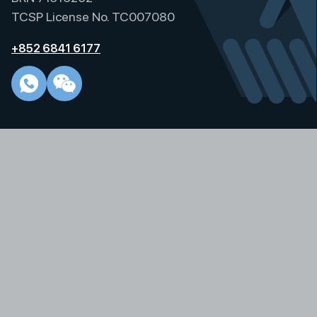
i
TCSP License No. TC007080
v
e
+852 6841 6177
: