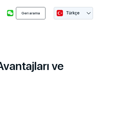
Türkçe
Geri arama
vantajları ve