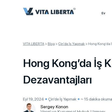
Ev
VITA LIBERTA
>
Blog
>
Çin'de İş Yapmak
>
Hong Kong’da İş
Hong Kong’da İş Ku
Dezavantajları
Eyl 19, 2024
Çin'de İş Yapmak
~ 15 dakika okum
Sergey Konon
Vergi ve Kurumsal Hukuk Uzmanı