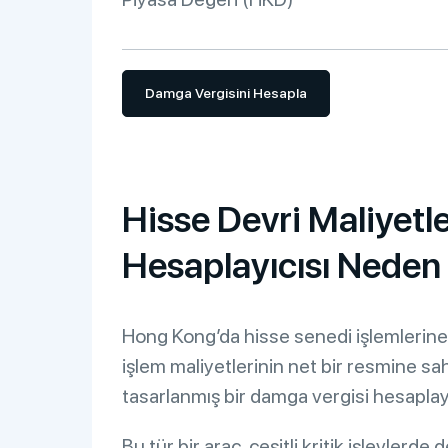
Damga Vergisini Hesapla
Hisse Devri Maliyet
Hesaplayıcısı Neden
Hong Kong’da hisse senedi işlemlerine t
işlem maliyetlerinin net bir resmine sa
tasarlanmış bir damga vergisi hesaplayı
Bu tür bir araç, çeşitli kritik işlevlerde 