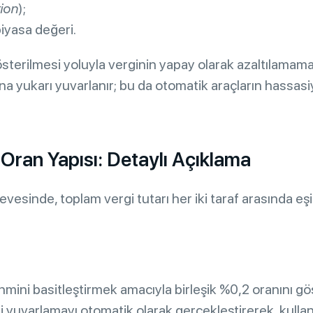
ion
);
piyasa değeri.
österilmesi yoluyla verginin yapay olarak azaltılamam
 yukarı yuvarlanır; bu da otomatik araçların hassasi
ran Yapısı: Detaylı Açıklama
sinde, toplam vergi tutarı her iki taraf arasında eşit 
tahmini basitleştirmek amacıyla birleşik %0,2 oranını gös
gili yuvarlamayı otomatik olarak gerçekleştirerek, kull