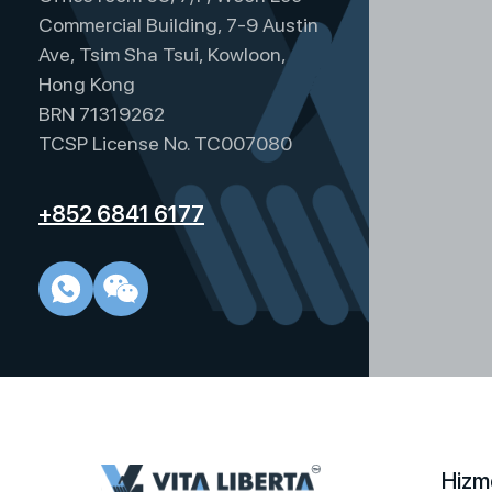
Commercial Building, 7-9 Austin
Ave, Tsim Sha Tsui, Kowloon,
Hong Kong
BRN 71319262
TCSP License No. TC007080
+852 6841 6177
Hizme