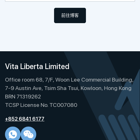
前往博客
Vita Liberta Limited
Office room 68, 7/F, Woon Lee Commercial Building,
7-9 Austin Ave, Tsim Sha Tsui, Kowloon, Hong Kong
BRN 71319262
TCSP License No. TC007080
+852 6841 6177