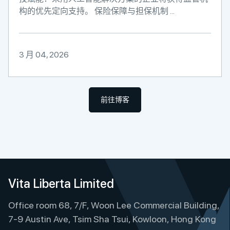
构的优先定向支持。 保险保障与担保机制 ...
3 月 04, 2026
前往博客
Vita Liberta Limited
Office room 68, 7/F, Woon Lee Commercial Building,
7-9 Austin Ave, Tsim Sha Tsui, Kowloon, Hong Kong