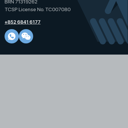
BRN 71319262
TCSP License No. TC007080
+852 6841 6177