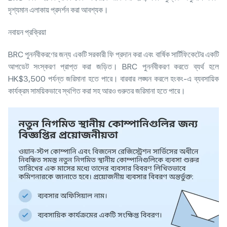
দৃশ্যমান এলাকায় প্রদর্শন করা আবশ্যক।
নবায়ন প্রক্রিয়া
BRC পুনর্নবীকরণের জন্য একটি সরকারী ফি প্রদান করা এবং বার্ষিক সার্টিফিকেটের একটি
আপডেট সংস্করণ প্রাপ্ত করা জড়িত। BRC পুনর্নবীকরণ করতে ব্যর্থ হলে
HK$3,500 পর্যন্ত জরিমানা হতে পারে। বারবার লঙ্ঘন করলে হংকং-এ ব্যবসায়িক
কার্যক্রম সাময়িকভাবে স্থগিত করা সহ আরও গুরুতর জরিমানা হতে পারে।