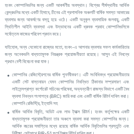
হংকং কোম্পানিগুলির জন্য একটি আকর্ষণীয় অবস্থান। বিশ্বের শীর্ষস্থানীয় আর্থিক
কেন্দ্রগুলির মধ্যে একটি হিসাবে, চীনের এই প্রশাসনিক অঞ্চলটি বার্ষিক সমস্ত আকারের
ব্যবসার জন্য আকর্ষণের বস্তু হয়ে ওঠে। একটি অনুকূল ব্যবসায়িক জলবায়ু, একটি
স্থিতিশীল আইনি ব্যবস্থা এবং উদ্ভাবনের একটি ধ্রুবক প্রবাহ কোম্পানিগুলিকে
সর্বোত্তম কাজের পরিবেশ প্রদান করে।
যাইহোক, অন্য যেকোনো রাজ্যের মতো, হংকং-এ আপনার ব্যবসার সফল কার্যকারিতার
জন্য অনেকগুলি বাধ্যতামূলক নিয়ন্ত্রক প্রয়োজনীয়তা রয়েছে। আসুন এই নিবন্ধে
প্রধান বেশী বিবেচনা করা যাক।
কোম্পানির রেজিস্ট্রেশনের বার্ষিক পুনর্নবীকরণ। এটি সংবিধিবদ্ধ প্রয়োজনীয়তার
একটি সেট বাস্তবায়ন যেমন কোম্পানির নিবন্ধিত ঠিকানার সম্প্রসারণ এবং
লাইসেন্সপ্রাপ্ত কর্পোরেট সচিবের পরিষেবা, অভ্যন্তরীণ রাজস্ব বিভাগে একটি বৈধ
ব্যবসা নিবন্ধন শংসাপত্র (BRC) জারি করা এবং একটি বার্ষিক রিটার্ন দাখিল করা।
কোম্পানি রেজিস্ট্রি, ইত্যাদি সহ
বার্ষিক আর্থিক বিবৃতি, অডিট এবং লাভ ট্যাক্স রিটার্ন। হংকং কর্তৃপক্ষের একটি
বাধ্যতামূলক প্রয়োজনীয়তা তার অঞ্চলে ব্যবসা করা সমস্ত কোম্পানির জন্য।
আর্থিক বছরের সমাপ্তির মধ্যে রয়েছে বার্ষিক আর্থিক বিবৃতিগুলির প্রস্তুতি এবং
নিরীক্ষা, সেইসাথে BIR-51 ফর্মে ট্যাক্স রিটার্ন দাখিল করা।