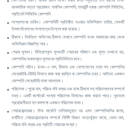
কোম্পানির ধরন। বার্ষিক রিটার্ন দাখিল করার জন্য শুধুমাত্র তিন ধরনের হংকং
ব্যবসায়িক সত্তা প্রয়োজন: পাবলিক কোম্পানি, গ্যারান্টি দ্বারা কোম্পানি লিমিটেড,
প্রাইভেট লিমিটেড কোম্পানি
সংস্থাপনের তারিখ। কোম্পানিটি প্রতিষ্ঠিত হওয়ার অফিসিয়াল তারিখ, যেমনটি
ইনকর্পোরেশনের শংসাপত্রে উল্লেখ করা হয়েছে।
ঠিকানা। নিবন্ধিত অফিসের ঠিকানা যেখানে কোম্পানি হংকং সরকারের কাছ থেকে
অফিসিয়াল বিজ্ঞপ্তি পায়।
শেয়ার মূলধন। বিনিয়োগকৃত মূলধনটি শেয়ারের পরিমাণ এবং মূল্য দেখানো হয়,
কোম্পানির অবদানকৃত মূলধনের প্রতিনিধিত্ব করে।
কোম্পানি সচিব। হংকং-এ নাম, ঠিকানা এবং যোগাযোগের তথ্য সহ কোম্পানির
সেক্রেটারি-রিটারি হিসাবে কাজ করা ব্যক্তি বা কোম্পানির তথ্য। আইনত একজন
কোম্পানি সেক্রেটারি থাকা আবশ্যক।
পরিচালক। পুরো নাম, পরিচয় নথি নম্বর এবং ডাক ঠিকানা সহ পরিচালকদের সম্পর্কে
তথ্য। একটি কর্পোরেট সংস্থা পরিচালক হিসাবেও কাজ করতে পারে। ন্যূনতম
প্রয়োজনীয়তা হল কমপক্ষে একজন পরিচালক থাকা।
শেয়ারহোল্ডাররা। স্টক মার্কেটে তালিকাভুক্ত নয় এমন কোম্পানিগুলির জন্য,
ফর্মটিতে শেয়ারহোল্ডারদের সম্পর্কে নির্দিষ্ট বিবরণ অন্তর্ভুক্ত থাকে, যেমন নাম,
পরিচয় নথি নম্বর এবং প্রতিটি শেয়ারের সংখ্যা।