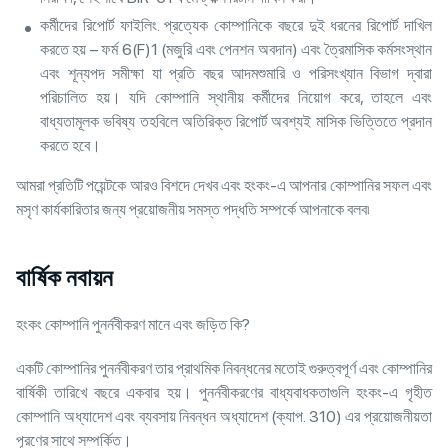
কর্মীদের রিপোর্ট ফাইলিং. প্রত্যেক কোম্পানিকে বছরে দুই ধরনের রিপোর্ট দাখিল
করতে হয় – ফর্ম 6(F)1 (মজুরি এবং পেনশন অবদান) এবং ত্রৈমাসিক কর্মসংস্থান
এবং শূন্যপদ সমীক্ষা যা প্রতি বছর আদমশুমারি ও পরিসংখ্যান বিভাগ দ্বারা
পরিচালিত হয়। যদি কোম্পানি স্থানীয় কর্মীদের নিয়োগ করে, তাহলে এবং
বাধ্যতামূলক ভবিষ্য তহবিলে অতিরিক্ত রিপোর্ট অবশ্যই মাসিক ভিত্তিতে প্রদান
করতে হবে।
আমরা প্রতিটি পয়েন্টকে আরও বিশদে দেখব এবং হংকং-এ আপনার কোম্পানির সফল এবং
মসৃণ কার্যকারিতার জন্য প্রয়োজনীয় সমস্ত পদ্ধতি সম্পর্কে আপনাকে বলব৷
বার্ষিক নবায়ন
হংকং কোম্পানি পুনর্নবীকরণ মানে এবং জড়িত কি?
একটি কোম্পানির পুনর্নবীকরণ তার প্রাথমিক নিবন্ধনের মতোই গুরুত্বপূর্ণ এবং কোম্পানির
বার্ষিকী তারিখে বছরে একবার হয়। পুনর্নবীকরণের বাধ্যবাধকতাগুলি হংকং-এ গৃহীত
কোম্পানি অধ্যাদেশ এবং ব্যবসায় নিবন্ধন অধ্যাদেশ (ক্যাপ. 310) এর প্রয়োজনীয়তা
পূরণের সাথে সম্পর্কিত।