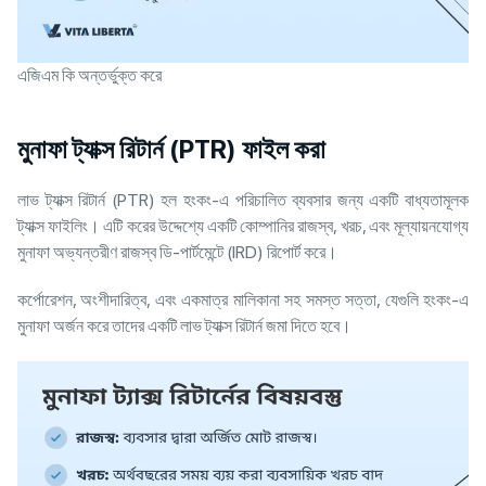
এজিএম কি অন্তর্ভুক্ত করে
মুনাফা ট্যাক্স রিটার্ন (PTR) ফাইল করা
লাভ ট্যাক্স রিটার্ন (PTR) হল হংকং-এ পরিচালিত ব্যবসার জন্য একটি বাধ্যতামূলক
ট্যাক্স ফাইলিং। এটি করের উদ্দেশ্যে একটি কোম্পানির রাজস্ব, খরচ, এবং মূল্যায়নযোগ্য
মুনাফা অভ্যন্তরীণ রাজস্ব ডি-পার্টমেন্টে (IRD) রিপোর্ট করে।
কর্পোরেশন, অংশীদারিত্ব, এবং একমাত্র মালিকানা সহ সমস্ত সত্তা, যেগুলি হংকং-এ
মুনাফা অর্জন করে তাদের একটি লাভ ট্যাক্স রিটার্ন জমা দিতে হবে।