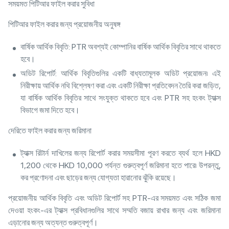
সময়মত পিটিআর ফাইল করার সুবিধা
পিটিআর ফাইল করার জন্য প্রয়োজনীয় অনুষঙ্গ
বার্ষিক আর্থিক বিবৃতি: PTR অবশ্যই কোম্পানির বার্ষিক আর্থিক বিবৃতির সাথে থাকতে
হবে।
অডিট রিপোর্ট: আর্থিক বিবৃতিগুলির একটি বাধ্যতামূলক অডিট প্রয়োজন৷ এই
নিরীক্ষায় আর্থিক নথি বিশ্লেষণ করা এবং একটি নিরীক্ষা প্রতিবেদন তৈরি করা জড়িত,
যা বার্ষিক আর্থিক বিবৃতির সাথে সংযুক্ত থাকতে হবে এবং PTR সহ হংকং ট্যাক্স
বিভাগে জমা দিতে হবে।
দেরিতে ফাইল করার জন্য জরিমানা
ট্যাক্স রিটার্ন দাখিলের জন্য রিপোর্ট করার সময়সীমা পূরণ করতে ব্যর্থ হলে HKD
1,200 থেকে HKD 10,000 পর্যন্ত গুরুত্বপূর্ণ জরিমানা হতে পারে৷ উপরন্তু,
কর প্রণোদনা এবং ছাড়ের জন্য যোগ্যতা হারানোর ঝুঁকি রয়েছে।
প্রয়োজনীয় আর্থিক বিবৃতি এবং অডিট রিপোর্ট সহ PTR-এর সময়মত এবং সঠিক জমা
দেওয়া হংকং-এর ট্যাক্স প্রবিধানগুলির সাথে সম্মতি বজায় রাখার জন্য এবং জরিমানা
এড়ানোর জন্য অত্যন্ত গুরুত্বপূর্ণ।