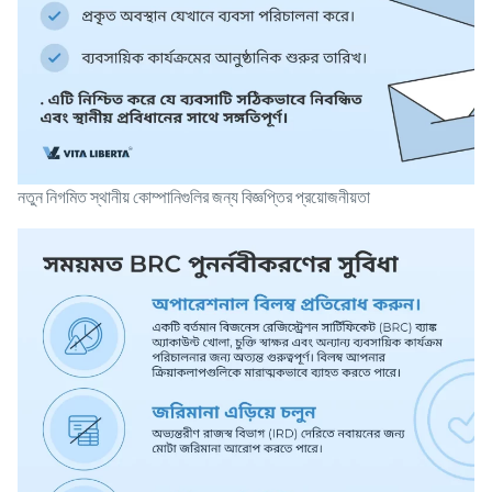
নতুন নিগমিত স্থানীয় কোম্পানিগুলির জন্য বিজ্ঞপ্তির প্রয়োজনীয়তা