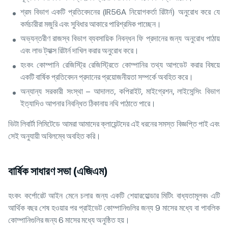
শ্রম বিভাগ একটি প্রতিবেদনের (IR56A নিয়োগকর্তা রিটার্ন) অনুরোধ করে যে
কর্মচারীরা মজুরি এবং সুবিধার আকারে পারিশ্রমিক পাচ্ছেন।
অভ্যন্তরীণ রাজস্ব বিভাগ ব্যবসায়িক নিবন্ধন ফি প্রদানের জন্য অনুরোধ পাঠায়
এবং লাভ ট্যাক্স রিটার্ন দাখিল করার অনুরোধ করে।
হংকং কোম্পানি রেজিস্ট্রি রেজিস্ট্রিতে কোম্পানির তথ্য আপডেট করার বিষয়ে
একটি বার্ষিক প্রতিবেদন প্রদানের প্রয়োজনীয়তা সম্পর্কে অবহিত করে।
অন্যান্য সরকারী সংস্থা – আদালত, কপিরাইট, মাইগ্রেশন, লাইসেন্সিং বিভাগ
ইত্যাদিও আপনার নিবন্ধিত ঠিকানায় নথি পাঠাতে পারে।
ভিটা লিবার্টা লিমিটেডে আমরা আমাদের ক্লায়েন্টদের এই ধরনের সমস্ত বিজ্ঞপ্তি পাই এবং
সেই অনুযায়ী অবিলম্বে অবহিত করি।
বার্ষিক সাধারণ সভা (এজিএম)
হংকং কর্পোরেট আইন মেনে চলার জন্য একটি শেয়ারহোল্ডার মিটিং বাধ্যতামূলক৷ এটি
আর্থিক বছর শেষ হওয়ার পর প্রাইভেট কোম্পানিগুলির জন্য 9 মাসের মধ্যে বা পাবলিক
কোম্পানিগুলির জন্য 6 মাসের মধ্যে অনুষ্ঠিত হয়।