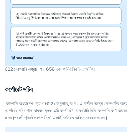
622 কোম্পানি অধ্যাদেশ। 658. কোম্পানির নিবন্ধিত অফিস
কর্পোরেট সচিব
কোম্পানি অধ্যাদেশ (ক্যাপ. 622) অনুসারে, হংকং-এ কর্মরত সমস্ত কোম্পানির জন্য
কর্পোরেট সচিব থাকা বাধ্যতামূলক৷ এটি কর্পোরেট সেক্রেটারি যিনি কোম্পানিকে 1 বছরের
জন্য (পরবর্তী পুনর্নবীকরণ পর্যন্ত) একটি নিবন্ধিত অফিস সরবরাহ করেন।