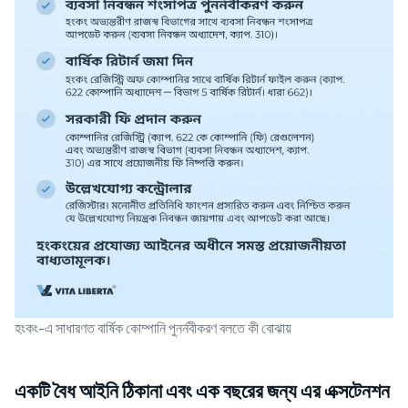
হংকং-এ সাধারণত বার্ষিক কোম্পানি পুনর্নবীকরণ বলতে কী বোঝায়
একটি বৈধ আইনি ঠিকানা এবং এক বছরের জন্য এর এক্সটেনশন