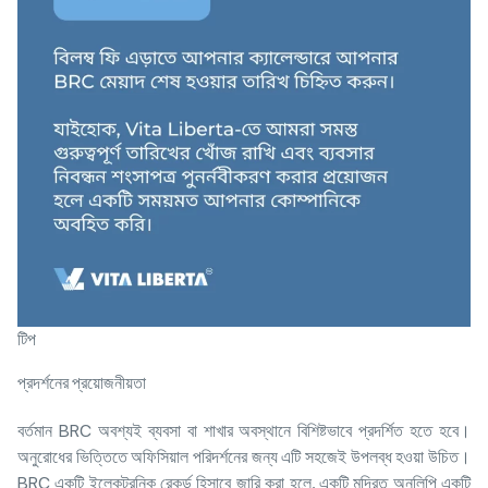
টিপ
প্রদর্শনের প্রয়োজনীয়তা
বর্তমান BRC অবশ্যই ব্যবসা বা শাখার অবস্থানে বিশিষ্টভাবে প্রদর্শিত হতে হবে।
অনুরোধের ভিত্তিতে অফিসিয়াল পরিদর্শনের জন্য এটি সহজেই উপলব্ধ হওয়া উচিত।
BRC একটি ইলেকট্রনিক রেকর্ড হিসাবে জারি করা হলে, একটি মুদ্রিত অনুলিপি একটি