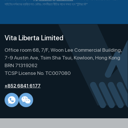
সাইটের দর্শকদের ব্যক্তিগত ডেটার গোপনীয়তা নীতির সাথে সম্মত হন "ইন্টারনেট"
A
l
t
e
Vita Liberta Limited
r
Office room 68, 7/F, Woon Lee Commercial Building,
n
a
7-9 Austin Ave, Tsim Sha Tsui, Kowloon, Hong Kong
t
BRN 71319262
i
TCSP License No. TC007080
v
e
+852 6841 6177
: