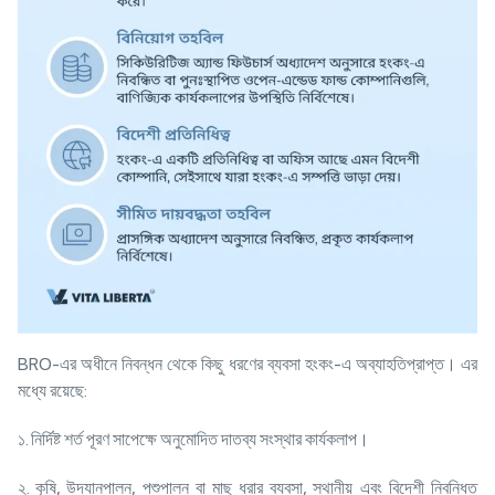
BRO-এর অধীনে নিবন্ধন থেকে কিছু ধরণের ব্যবসা হংকং-এ অব্যাহতিপ্রাপ্ত। এর
মধ্যে রয়েছে:
১. নির্দিষ্ট শর্ত পূরণ সাপেক্ষে অনুমোদিত দাতব্য সংস্থার কার্যকলাপ।
২. কৃষি, উদ্যানপালন, পশুপালন বা মাছ ধরার ব্যবসা, স্থানীয় এবং বিদেশী নিবন্ধিত