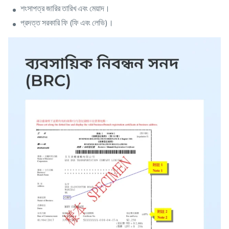
শংসাপত্র জারির তারিখ এবং মেয়াদ।
প্রদত্ত সরকারি ফি (ফি এবং লেভি)।