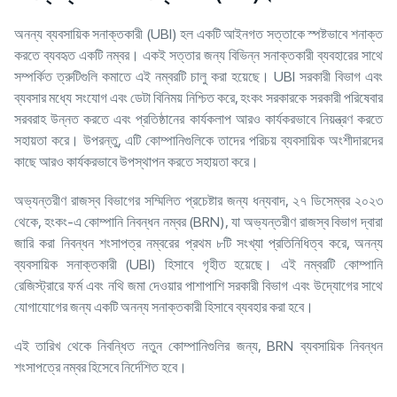
অনন্য ব্যবসায়িক সনাক্তকারী (UBI) হল একটি আইনগত সত্তাকে স্পষ্টভাবে শনাক্ত
করতে ব্যবহৃত একটি নম্বর। একই সত্তার জন্য বিভিন্ন সনাক্তকারী ব্যবহারের সাথে
সম্পর্কিত ত্রুটিগুলি কমাতে এই নম্বরটি চালু করা হয়েছে। UBI সরকারী বিভাগ এবং
ব্যবসার মধ্যে সংযোগ এবং ডেটা বিনিময় নিশ্চিত করে, হংকং সরকারকে সরকারী পরিষেবার
সরবরাহ উন্নত করতে এবং প্রতিষ্ঠানের কার্যকলাপ আরও কার্যকরভাবে নিয়ন্ত্রণ করতে
সহায়তা করে। উপরন্তু, এটি কোম্পানিগুলিকে তাদের পরিচয় ব্যবসায়িক অংশীদারদের
কাছে আরও কার্যকরভাবে উপস্থাপন করতে সহায়তা করে।
অভ্যন্তরীণ রাজস্ব বিভাগের সম্মিলিত প্রচেষ্টার জন্য ধন্যবাদ, ২৭ ডিসেম্বর ২০২৩
থেকে, হংকং-এ কোম্পানি নিবন্ধন নম্বর (BRN), যা অভ্যন্তরীণ রাজস্ব বিভাগ দ্বারা
জারি করা নিবন্ধন শংসাপত্র নম্বরের প্রথম ৮টি সংখ্যা প্রতিনিধিত্ব করে, অনন্য
ব্যবসায়িক সনাক্তকারী (UBI) হিসাবে গৃহীত হয়েছে। এই নম্বরটি কোম্পানি
রেজিস্ট্রারে ফর্ম এবং নথি জমা দেওয়ার পাশাপাশি সরকারী বিভাগ এবং উদ্যোগের সাথে
যোগাযোগের জন্য একটি অনন্য সনাক্তকারী হিসাবে ব্যবহার করা হবে।
এই তারিখ থেকে নিবন্ধিত নতুন কোম্পানিগুলির জন্য, BRN ব্যবসায়িক নিবন্ধন
শংসাপত্রে নম্বর হিসেবে নির্দেশিত হবে।