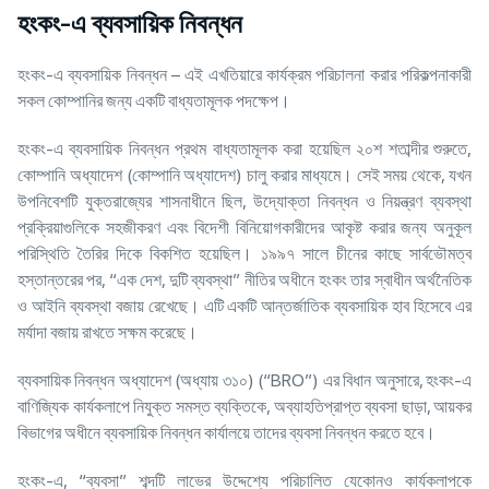
হংকং-এ ব্যবসায়িক নিবন্ধন
হংকং-এ ব্যবসায়িক নিবন্ধন – এই এখতিয়ারে কার্যক্রম পরিচালনা করার পরিকল্পনাকারী
সকল কোম্পানির জন্য একটি বাধ্যতামূলক পদক্ষেপ।
হংকং-এ ব্যবসায়িক নিবন্ধন প্রথম বাধ্যতামূলক করা হয়েছিল ২০শ শতাব্দীর শুরুতে,
কোম্পানি অধ্যাদেশ (কোম্পানি অধ্যাদেশ) চালু করার মাধ্যমে। সেই সময় থেকে, যখন
উপনিবেশটি যুক্তরাজ্যের শাসনাধীনে ছিল, উদ্যোক্তা নিবন্ধন ও নিয়ন্ত্রণ ব্যবস্থা
প্রক্রিয়াগুলিকে সহজীকরণ এবং বিদেশী বিনিয়োগকারীদের আকৃষ্ট করার জন্য অনুকূল
পরিস্থিতি তৈরির দিকে বিকশিত হয়েছিল। ১৯৯৭ সালে চীনের কাছে সার্বভৌমত্ব
হস্তান্তরের পর, “এক দেশ, দুটি ব্যবস্থা” নীতির অধীনে হংকং তার স্বাধীন অর্থনৈতিক
ও আইনি ব্যবস্থা বজায় রেখেছে। এটি একটি আন্তর্জাতিক ব্যবসায়িক হাব হিসেবে এর
মর্যাদা বজায় রাখতে সক্ষম করেছে।
ব্যবসায়িক নিবন্ধন অধ্যাদেশ (অধ্যায় ৩১০) (“BRO”) এর বিধান অনুসারে, হংকং-এ
বাণিজ্যিক কার্যকলাপে নিযুক্ত সমস্ত ব্যক্তিকে, অব্যাহতিপ্রাপ্ত ব্যবসা ছাড়া, আয়কর
বিভাগের অধীনে ব্যবসায়িক নিবন্ধন কার্যালয়ে তাদের ব্যবসা নিবন্ধন করতে হবে।
হংকং-এ, “ব্যবসা” শব্দটি লাভের উদ্দেশ্যে পরিচালিত যেকোনও কার্যকলাপকে