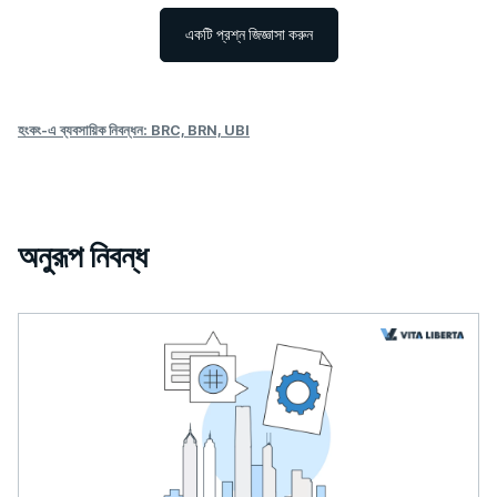
একটি প্রশ্ন জিজ্ঞাসা করুন
হংকং-এ ব্যবসায়িক নিবন্ধন: BRC, BRN, UBI
অনুরূপ নিবন্ধ