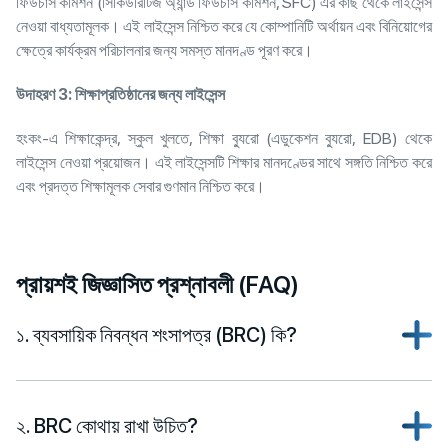
ফিউচার্স কমিশন (সিকিউরিটিজ অ্যান্ড ফিউচার্স কমিশন, SFC) এর কাছ থেকে লাইসেন্স
নেওয়া বাধ্যতামূলক। এই লাইসেন্স নিশ্চিত করে যে কোম্পানিটি অর্থায়ন এবং বিনিয়োগের
ক্ষেত্রে কার্যক্রম পরিচালনার জন্য সমস্ত মানদণ্ড পূরণ করে।
উদাহরণ
3:
শিক্ষাপ্রতিষ্ঠানের জন্য লাইসেন্স
হংকং-এ শিক্ষাকেন্দ্র, স্কুল খুলতে, শিক্ষা ব্যুরো (এডুকেশন ব্যুরো, EDB) থেকে
লাইসেন্স নেওয়া প্রয়োজন। এই লাইসেন্সটি শিক্ষার মানদণ্ডের সাথে সঙ্গতি নিশ্চিত করে
এবং প্রদত্ত শিক্ষামূলক সেবার গুণমান নিশ্চিত করে।
প্রায়শই জিজ্ঞাসিত প্রশ্নাবলী (FAQ)
১. ব্যবসায়িক নিবন্ধন শংসাপত্র (BRC) কি?
২. BRC কোথায় রাখা উচিত?