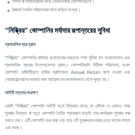
সম্পদ বা সিকিউরিটিজ নিয়ে লেনদেনকারী কোম্পানিগুলো।
রিজার্ভ তহবিল পরিচালনার সাথে জড়িত সংস্থা।
“নিষ্ক্রিয়” কোম্পানির মর্যাদায় রূপান্তরের সুবিধা
প্রশাসনিক ব্যয় হ্রাস
“নিষ্ক্রিয়” কোম্পানির মর্যাদায় রূপান্তরের সবচেয়ে স্পষ্ট সুবিধা হল অপারেশনাল এবং
প্রশাসনিক ব্যয়ের উল্লেখযোগ্য হ্রাস। কোম্পানিগুলি নিরীক্ষা পরিচালনা, হংকং
কোম্পানি রেজিস্ট্রিতে বার্ষিক প্রতিবেদন Annual Return জমা দেওয়া এবং
শেয়ারহোল্ডারদের সাধারণ সভা আয়োজনের বাধ্যবাধকতা থেকে মুক্ত হয়।
আইনী সত্তার সংরক্ষণ
একটি “নিষ্ক্রিয়” কোম্পানি আইনী অর্থে বিদ্যমান থাকে, যা এটিকে যে কোনও সময়
পুনরায় নিবন্ধন বা নতুন কোম্পানি তৈরির প্রয়োজন ছাড়াই তার কার্যক্রম পুনরায় শুরু
করতে দেয়। এটি কোম্পানি বন্ধ করা এবং পরে এটি পুনরুদ্ধার করার চেয়ে অনেক সস্তা
এবং সহজ।