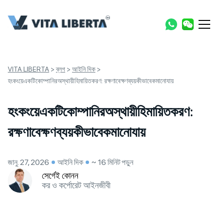
VITA LIBERTA
>
ব্লগ
>
আইনি দিক
>
হংকংয়েএকটিকোম্পানিরঅস্থায়ীহিমায়িতকরণ: রক্ষণাবেক্ষণব্যয়কীভাবেকমানোযায়
হংকংয়েএকটিকোম্পানিরঅস্থায়ীহিমায়িতকরণ:
রক্ষণাবেক্ষণব্যয়কীভাবেকমানোযায়
জানু. 27, 2026
আইনি দিক
~ 16 মিনিট পড়ুন
সের্গেই কোনন
কর ও কর্পোরেট আইনজীবী