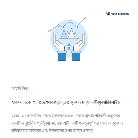
আইনি দিক
হংকং-এরকোম্পানিতেশেয়ারহস্তান্তর: ব্যবসারজন্যএকটিব্যবহারিকগাইড
হংকং-এ কোম্পানির শেয়ার হস্তান্তর এবং শেয়ারহোল্ডার পরিবর্তন শুধুমাত্র
একটি আনুষ্ঠানিক প্রক্রিয়া নয়, বরং এটি একটি গুরুত্বপূর্ণ প্রক্রিয়া যা ব্যবসার
ভবিষ্যতের কার্যক্রম এবং উন্নয়নের উপর উল্লেখযোগ্য...