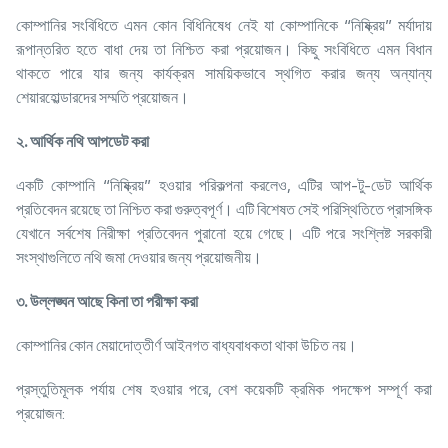
কোম্পানির সংবিধিতে এমন কোন বিধিনিষেধ নেই যা কোম্পানিকে “নিষ্ক্রিয়” মর্যাদায়
রূপান্তরিত হতে বাধা দেয় তা নিশ্চিত করা প্রয়োজন। কিছু সংবিধিতে এমন বিধান
থাকতে পারে যার জন্য কার্যক্রম সাময়িকভাবে স্থগিত করার জন্য অন্যান্য
শেয়ারহোল্ডারদের সম্মতি প্রয়োজন।
২. আর্থিক নথি আপডেট করা
একটি কোম্পানি “নিষ্ক্রিয়” হওয়ার পরিকল্পনা করলেও, এটির আপ-টু-ডেট আর্থিক
প্রতিবেদন রয়েছে তা নিশ্চিত করা গুরুত্বপূর্ণ। এটি বিশেষত সেই পরিস্থিতিতে প্রাসঙ্গিক
যেখানে সর্বশেষ নিরীক্ষা প্রতিবেদন পুরানো হয়ে গেছে। এটি পরে সংশ্লিষ্ট সরকারী
সংস্থাগুলিতে নথি জমা দেওয়ার জন্য প্রয়োজনীয়।
৩. উল্লঙ্ঘন আছে কিনা তা পরীক্ষা করা
কোম্পানির কোন মেয়াদোত্তীর্ণ আইনগত বাধ্যবাধকতা থাকা উচিত নয়।
প্রস্তুতিমূলক পর্যায় শেষ হওয়ার পরে, বেশ কয়েকটি ক্রমিক পদক্ষেপ সম্পূর্ণ করা
প্রয়োজন: