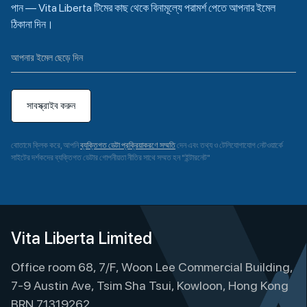
পান — Vita Liberta টিমের কাছ থেকে বিনামূল্যে পরামর্শ পেতে আপনার ইমেল
ঠিকানা দিন।
সাবস্ক্রাইব করুন
বোতামে ক্লিক করে, আপনি
ব্যক্তিগত ডেটা প্রক্রিয়াকরণে সম্মতি
দেন এবং তথ্য ও টেলিযোগাযোগ নেটওয়ার্কে
সাইটের দর্শকদের ব্যক্তিগত ডেটার গোপনীয়তা নীতির সাথে সম্মত হন "ইন্টারনেট"
A
l
t
e
Vita Liberta Limited
r
Office room 68, 7/F, Woon Lee Commercial Building,
n
a
7-9 Austin Ave, Tsim Sha Tsui, Kowloon, Hong Kong
t
BRN 71319262