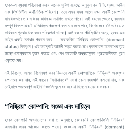
হংকং-এ ব্যবসা পরিচালনা করার অনেক সুবিধা রয়েছে: অনুকূল কর নীতি, স্বচ্ছ আইন
এবং স্থিতিশীল অর্থনৈতিক পরিবেশ। তবে এমন সময় আসে যখন একটি কোম্পানি
সাময়িকভাবে তার সক্রিয় কার্যক্রম স্থগিত রাখতে পারে। এই ধরনের ক্ষেত্রে, ব্যবসার
সম্পূর্ণ বিলোপ একটি অতিরিক্ত পদক্ষেপ বলে মনে হতে পারে, বিশেষ করে যদি ভবিষ্যতে
কার্যক্রম পুনরায় শুরু করার পরিকল্পনা থাকে। এই ধরনের পরিস্থিতির জন্য, হংকং-এর
আইন একটি সমাধান প্রদান করে — তথাকথিত “নিষ্ক্রিয় কোম্পানি” (dormant
status) নিবন্ধন। এই অবস্থাটি আইনী সত্তা বজায় রেখে ব্যবসা রক্ষণাবেক্ষণের ব্যয়
উল্লেখযোগ্যভাবে হ্রাস করতে এবং বেশ কয়েকটি বাধ্যতামূলক প্রয়োজনীয়তা পূরণ
এড়াতে দেয়।
এই নিবন্ধে, আমরা বিশ্লেষণ করব কিভাবে একটি কোম্পানিকে “নিষ্ক্রিয়” অবস্থায়
রূপান্তর করা যায়, এই ধরনের “স্থানান্তর” দ্বারা কোন ব্যয়গুলি কমানো যায়, এবং
সেইসাথে গুরুত্বপূর্ণ আইনি দিকগুলি তুলে ধরা হবে যা বিবেচনায় নেওয়া দরকার।
“নিষ্ক্রিয়” কোম্পানি: সংজ্ঞা এবং দায়িত্ব
হংকং কোম্পানি অধ্যাদেশের ধারা ৫ অনুসারে, বেসরকারি কোম্পানিগুলি “নিষ্ক্রিয়”
অবস্থার জন্য আবেদন করতে পারে। হংকং-এ একটি “নিষ্ক্রিয়” (dormant)