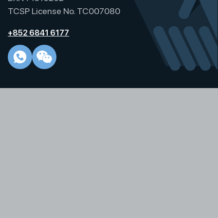
i
TCSP License No. TC007080
v
e
+852 6841 6177
: