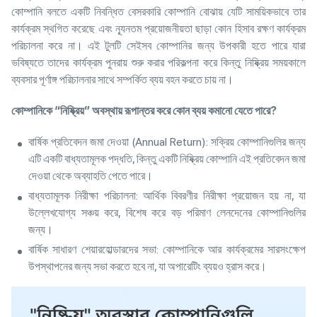
কোম্পানি বলতে একটি নিবন্ধিত বেসরকারি কোম্পানি বোঝায় যেটি সাময়িকভাবে তার
কার্যক্রম স্থগিত করেছে এবং ন্যূনতম প্রয়োজনীয়তা ছাড়া কোন হিসাব রক্ষণ কার্যক্রম
পরিচালনা করে না। এই টুলটি সেইসব কোম্পানির জন্য উপকারী হতে পারে যারা
ভবিষ্যতে তাদের কার্যক্রম পুনরায় শুরু করার পরিকল্পনা করে কিন্তু নিষ্ক্রিয় সময়কালে
ব্যবসার পূর্ণাঙ্গ পরিচালনার সাথে সম্পর্কিত ব্যয় বহন করতে চায় না।
কোম্পানিকে “নিষ্ক্রিয়” অবস্থায় রূপান্তর করে কোন ব্যয় কমানো যেতে পারে
?
বার্ষিক প্রতিবেদন জমা দেওয়া (Annual Return): সক্রিয় কোম্পানিগুলির জন্য
এটি একটি বাধ্যতামূলক পদ্ধতি, কিন্তু একটি নিষ্ক্রিয় কোম্পানি এই প্রতিবেদন জমা
দেওয়া থেকে অব্যাহতি পেতে পারে।
বাধ্যতামূলক নিরীক্ষা পরিচালনা: আর্থিক বিবরণীর নিরীক্ষা প্রয়োজন হয় না, যা
উল্লেখযোগ্য সঞ্চয় করে, বিশেষ করে বড় পরিমাণ লেনদেনের কোম্পানিগুলির
জন্য।
বার্ষিক সাধারণ শেয়ারহোল্ডারদের সভা: কোম্পানিকে আর কার্যক্রমের সারসংক্ষেপ
উপস্থাপনের জন্য সভা করতে হবে না, যা অপারেটিং ব্যয়ও হ্রাস করে।