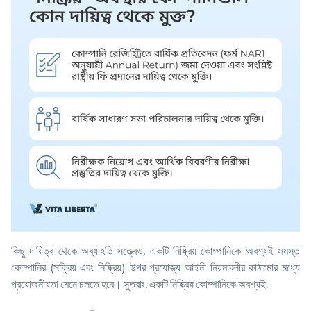
কিছু দায়িত্ব থেকে অব্যাহতি সত্ত্বেও, একটি নিষ্ক্রিয় কোম্পানিকে অবশ্যই সমস্ত
কোম্পানির (সক্রিয় এবং নিষ্ক্রিয়) উপর প্রযোজ্য আইনী নিয়মাবলীর কাঠামোর মধ্যে
প্রয়োজনীয়তা মেনে চলতে হবে। সুতরাং, একটি নিষ্ক্রিয় কোম্পানিকে অবশ্যই: