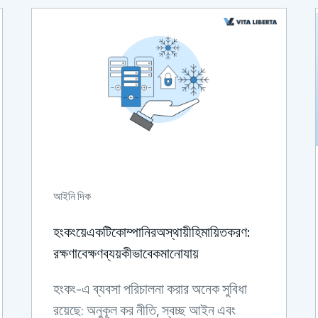
আইনি দিক
হংকংয়েএকটিকোম্পানিরঅস্থায়ীহিমায়িতকরণ:
রক্ষণাবেক্ষণব্যয়কীভাবেকমানোযায়
হংকং-এ ব্যবসা পরিচালনা করার অনেক সুবিধা
রয়েছে: অনুকূল কর নীতি, স্বচ্ছ আইন এবং