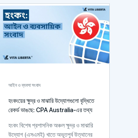
আইন ও ব্যবসা সংবাদ
হংকংয়ের ক্ষুদ্র ও মাঝারি উদ্যোগগুলো বৃদ্ধিতে
রেকর্ড ভাঙছে: CPA Australia-এর তথ্য
হংকং বিশেষ প্রশাসনিক অঞ্চল ক্ষুদ্র ও মাঝারি
উদ্যোগ (এসএমই) খাতে অভূতপূর্ব উত্থানের