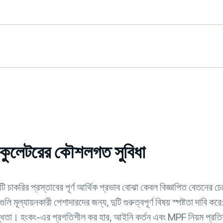
যালকুলেটরের কৌশলগত সুবিধা
টি চাকরির প্রস্তাবের পূর্ণ আর্থিক প্রভাব বোঝা কেবল বিজ্ঞাপিত বেত
মূল্যায়নকারী পেশাদারদের জন্য, দুটি গুরুত্বপূর্ণ বিষয় স্পষ্টতা দাবি করে
বদ্ধতা। হংকং-এর প্রগতিশীল কর হার, আইনি কর্তন এবং MPF নিয়ম প্রত