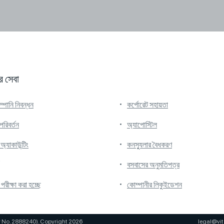
 সেবা
্পানি নিবন্ধন
কর্পোরেট সহায়তা
পরিবর্তন
অ্যাপোস্টিল
্যাকাউন্টিং
কনস্যুলার বৈধকরণ
বসবাসের অনুমতিপত্র
 পরীক্ষা করা হচ্ছে
কোম্পানীর লিকুইডেশন
y No. 2888240). Copyright 2026
legal@vit