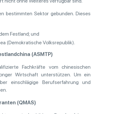
rt nicht ohne Weiteres verfügbar sind.
nen bestimmten Sektor gebunden. Dieses
 dem Festland; und
ea (Demokratische Volksrepublik).
Festlandchina (ASMTP)
fizierte Fachkräfte vom chinesischen
onger Wirtschaft unterstützen. Um ein
er einschlägige Berufserfahrung und
sen.
granten (QMAS)