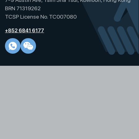
t
BRN 71319262
i
TCSP License No. TC007080
v
e
+852 6841 6177
: