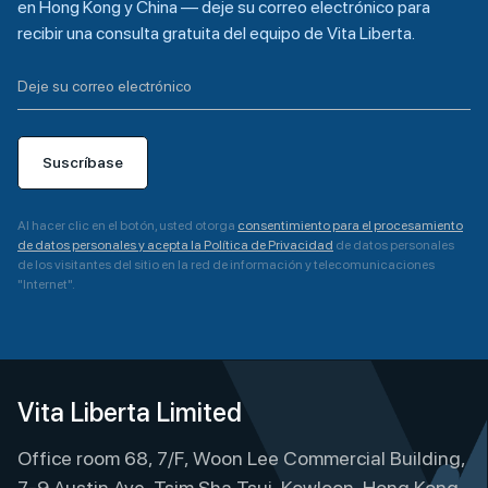
en Hong Kong y China — deje su correo electrónico para
recibir una consulta gratuita del equipo de Vita Liberta.
Suscríbase
Al hacer clic en el botón, usted otorga
consentimiento para el procesamiento
de datos personales y acepta la Política de Privacidad
de datos personales
de los visitantes del sitio en la red de información y telecomunicaciones
"Internet".
A
l
t
e
Vita Liberta Limited
r
Office room 68, 7/F, Woon Lee Commercial Building,
n
a
7-9 Austin Ave, Tsim Sha Tsui, Kowloon, Hong Kong