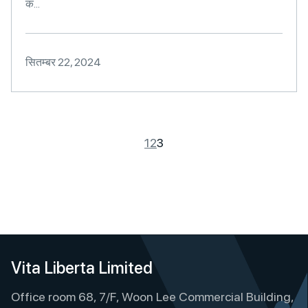
क...
सितम्बर 22, 2024
1
2
3
Vita Liberta Limited
Office room 68, 7/F, Woon Lee Commercial Building,