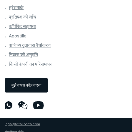
ट्रेडमार्क
प्रतिपक्ष की जाँच
कॉर्पोरेट सहायता
Apostille
वाणिज्य दूतावास वैधीकरण
निवास की अनुमति
किसी कंपनी का परिसमापन
मुझे वापस कॉल करना
legal@vitaliberta.com