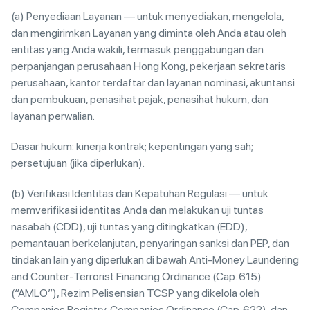
(a) Penyediaan Layanan — untuk menyediakan, mengelola,
dan mengirimkan Layanan yang diminta oleh Anda atau oleh
entitas yang Anda wakili, termasuk penggabungan dan
perpanjangan perusahaan Hong Kong, pekerjaan sekretaris
perusahaan, kantor terdaftar dan layanan nominasi, akuntansi
dan pembukuan, penasihat pajak, penasihat hukum, dan
layanan perwalian.
Dasar hukum: kinerja kontrak; kepentingan yang sah;
persetujuan (jika diperlukan).
(b) Verifikasi Identitas dan Kepatuhan Regulasi — untuk
memverifikasi identitas Anda dan melakukan uji tuntas
nasabah (CDD), uji tuntas yang ditingkatkan (EDD),
pemantauan berkelanjutan, penyaringan sanksi dan PEP, dan
tindakan lain yang diperlukan di bawah Anti-Money Laundering
and Counter-Terrorist Financing Ordinance (Cap. 615)
(“AMLO”), Rezim Pelisensian TCSP yang dikelola oleh
Companies Registry, Companies Ordinance (Cap. 622), dan