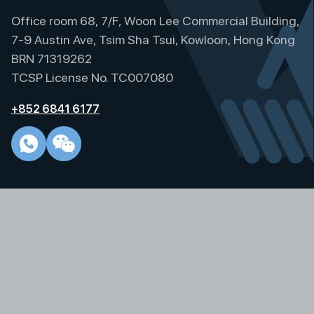
r
Office room 68, 7/F, Woon Lee Commercial Building,
n
a
7-9 Austin Ave, Tsim Sha Tsui, Kowloon, Hong Kong
t
BRN 71319262
i
TCSP License No. TC007080
v
e
+852 6841 6177
: