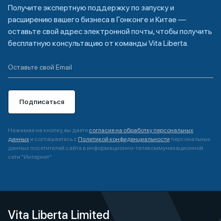
Получите экспертную поддержку по запуску и
расширению вашего бизнеса в Гонконге и Китае —
оставьте свой адрес электронной почты, чтобы получить
бесплатную консультацию от команды Vita Liberta.
Подписаться
Нажимая на кнопку, вы даете
согласие на обработку персональных
данных
и соглашаетесь с
Политикой конфиденциальности
персональных
данных посетителей сайта в информационно-телекоммуникационной
сети "Интернет"
A
l
t
e
Vita Liberta Limited