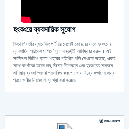
হংকংয়ে ব্যবসায়িক সুযোগ
ভিতা লিবার্তার ম্যানেজিং পার্টনার সের্গেই কোননের সাথে হংকংয়ের
ব্যবসায়িক পরিবেশ সম্পর্কে মূল অন্তর্দৃষ্টি আবিষ্কার করুন। এই
সংক্ষিপ্ত ভিডিও ব্লগে শহরের গতিশীল গতি দেখানো হয়েছে, একই
সাথে কর্পোরেট করের হার, ভিসার বিশেষত্ব এবং হংকংয়ের মাধ্যমে
এশিয়ায় ব্যবসা শুরু বা প্রসারিত করতে চাওয়া উদ্যোক্তাদের জন্য
প্রয়োজনীয় নিয়মগুলি ব্যাখ্যা করা হয়েছে।