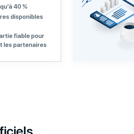
squ’à 40 %
res disponibles
rtie fiable pour
t les partenaires
iciels