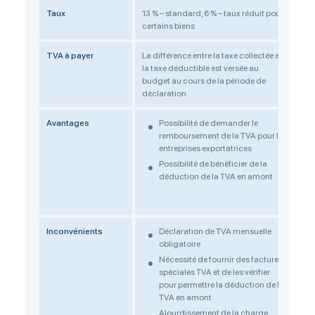
Taux
13 % – standard, 6 % – taux réduit pour
1%
certains biens
TVA à payer
La différence entre la taxe collectée et
Chi
la taxe déductible est versée au
budget au cours de la période de
déclaration
Avantages
Possibilité de demander le
remboursement de la TVA pour les
entreprises exportatrices
Possibilité de bénéficier de la
déduction de la TVA en amont
Inconvénients
Déclaration de TVA mensuelle
obligatoire
Nécessité de fournir des factures
spéciales TVA et de les vérifier
pour permettre la déduction de la
TVA en amont
Alourdissement de la charge