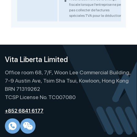
fiscale lorsque l’entreprise ne peut
pas collecter de factures
spéciales TVA pour la déduction
Vita Liberta Limited
Office room 68, 7/F, Woon Lee Commercial Building,
7-9 Austin Ave, Tsim Sha Tsui, Kowloon, Hong Kong
BRN 71319262
TCSP License No. TC007080
+852 6841 6177