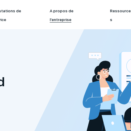
stations de
A propos de
Ressource
vice
l’entreprise
s
d