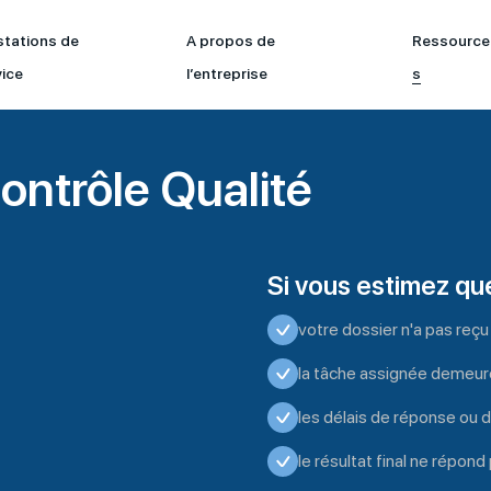
stations de
A propos de
Ressource
vice
l’entreprise
s
ntrôle Qualité
Si vous estimez qu
votre dossier n'a pas reçu 
la tâche assignée demeur
les délais de réponse ou 
le résultat final ne répond