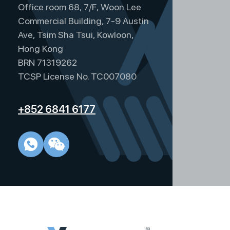
Office room 68, 7/F, Woon Lee
Commercial Building, 7-9 Austin
Ave, Tsim Sha Tsui, Kowloon,
Hong Kong
BRN 71319262
TCSP License No. TC007080
+852 6841 6177