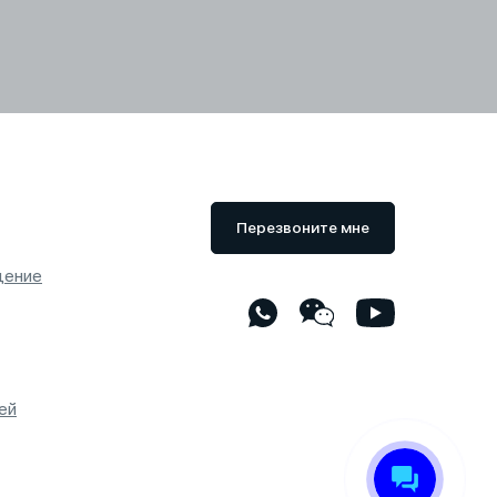
Перезвоните мне
дение
ей