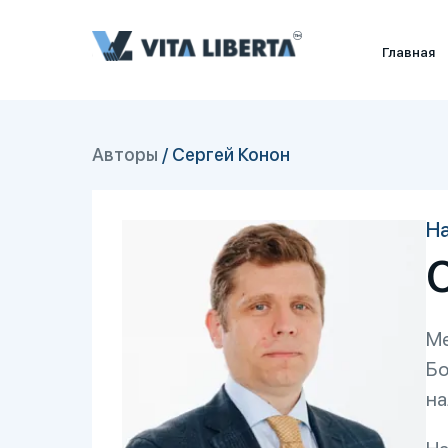
Главная
Авторы
/
Сергей Конон
На
Ме
Бо
на