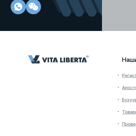
Наши
Регис
Апост
Бухуч
Товар
Прове