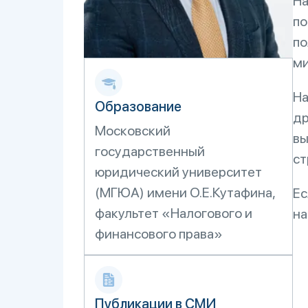
На
по
по
ми
На
Образование
др
Московский
вы
государственный
ст
юридический университет
(МГЮА) имени О.Е.Кутафина,
Ес
факультет «Налогового и
на
финансового права»
Публикации в СМИ