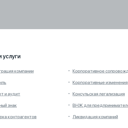
 услуги
трация компании
Корпоративное сопровож
иль
Корпоративные изменения
ет и аудит
Консульская легализация
ный знак
ВНЖ для предпринимател
рка контрагентов
Ликвидация компаний