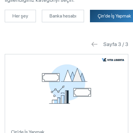
Her şey
Banka hesabı
Çin'de İş Yapmak
Sayfa 3 / 3
Çin'de İş Yapmak