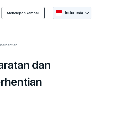
Indonesia
Menelepon kembali
mberhentian
aratan dan
rhentian