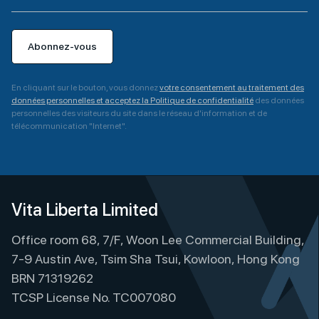
Abonnez-vous
En cliquant sur le bouton, vous donnez
votre consentement au traitement des
données personnelles et acceptez la Politique de confidentialité
des données
personnelles des visiteurs du site dans le réseau d'information et de
télécommunication "Internet".
A
l
t
e
Vita Liberta Limited
r
Office room 68, 7/F, Woon Lee Commercial Building,
n
a
7-9 Austin Ave, Tsim Sha Tsui, Kowloon, Hong Kong
t
BRN 71319262
i
TCSP License No. TC007080
v