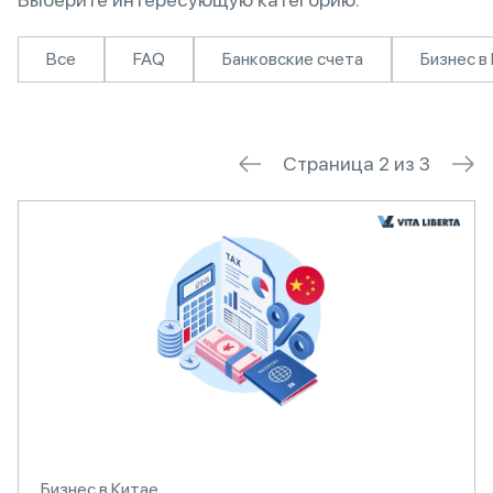
Все
FAQ
Банковские счета
Бизнес в
Страница 2 из 3
Бизнес в Китае