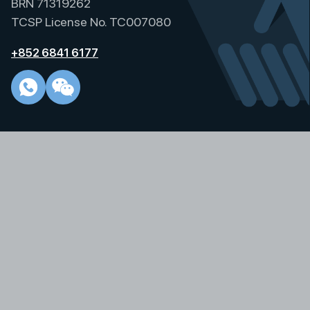
BRN 71319262
TCSP License No. TC007080
+852 6841 6177