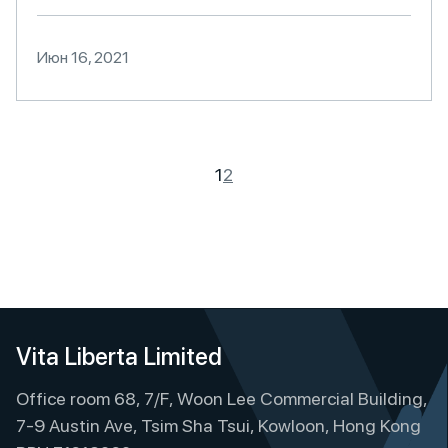
Июн 16, 2021
1
2
Vita Liberta Limited
Office room 68, 7/F, Woon Lee Commercial Building,
7-9 Austin Ave, Tsim Sha Tsui, Kowloon, Hong Kong