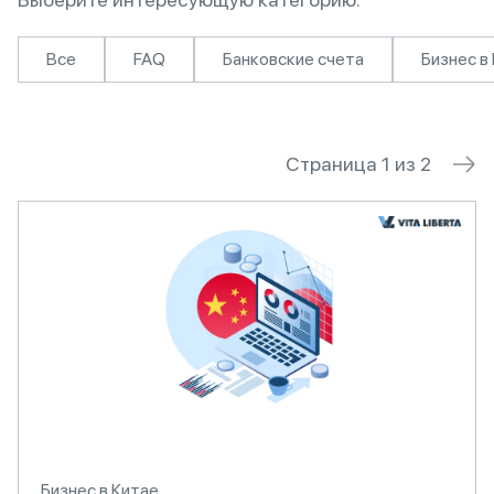
Все
FAQ
Банковские счета
Бизнес в
Страница 1 из 2
Бизнес в Китае