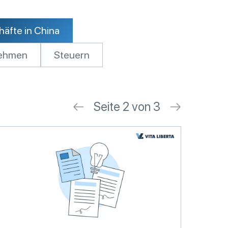
äfte in China
nehmen
Steuern
Seite 2 von 3