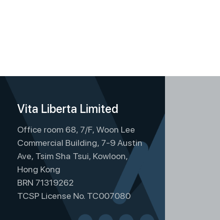
Vita Liberta Limited
Office room 68, 7/F, Woon Lee
Commercial Building, 7-9 Austin
Ave, Tsim Sha Tsui, Kowloon,
Hong Kong
BRN 71319262
TCSP License No. TC007080