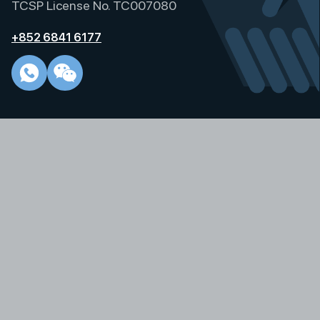
TCSP License No. TC007080
+852 6841 6177