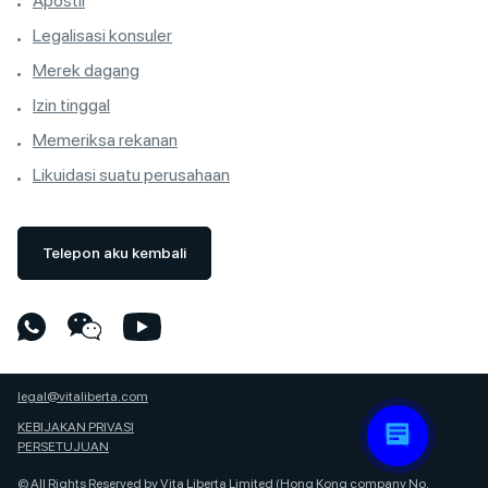
Apostil
Legalisasi konsuler
Merek dagang
Izin tinggal
Memeriksa rekanan
Likuidasi suatu perusahaan
Telepon aku kembali
legal@vitaliberta.com
KEBIJAKAN PRIVASI
PERSETUJUAN
© All Rights Reserved by Vita Liberta Limited (Hong Kong company No.