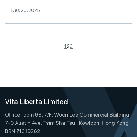
Des 25, 2025
1
2
3
Vita Liberta Limited
Office room 68, 7/F, Woon Lee Commercial Building,
7-9 Austin Ave, Tsim Sha Tsui, Kowloon, Hong Kong
BRN 71319262