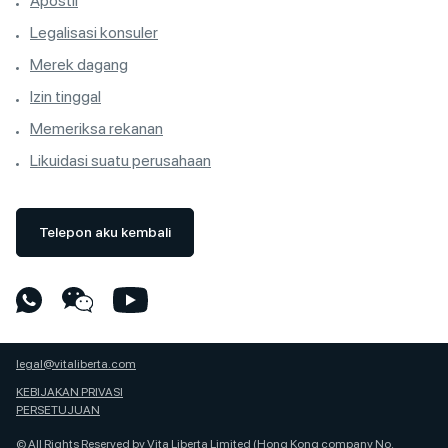
Apostil
Legalisasi konsuler
Merek dagang
Izin tinggal
Memeriksa rekanan
Likuidasi suatu perusahaan
Telepon aku kembali
legal@vitaliberta.com
KEBIJAKAN PRIVASI
PERSETUJUAN
© All Rights Reserved by Vita Liberta Limited (Hong Kong company No.