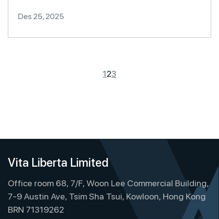
Des 25, 2025
1
2
3
Vita Liberta Limited
Office room 68, 7/F, Woon Lee Commercial Building,
7-9 Austin Ave, Tsim Sha Tsui, Kowloon, Hong Kong
BRN 71319262