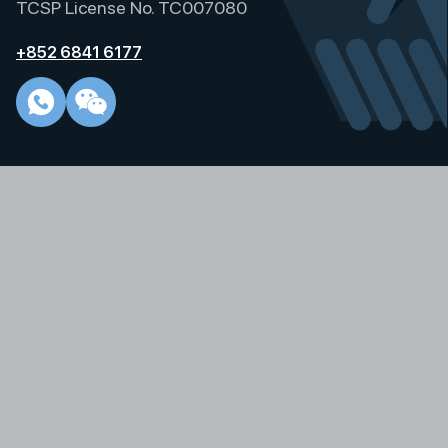
TCSP License No. TC007080
+852 6841 6177