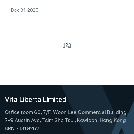
Déc 31, 2025
1
2
3
Vita Liberta Limited
Office room 68, 7/F, Woon Lee Commercial Building,
7-9 Austin Ave, Tsim Sha Tsui, Kowloon, Hong Kong
BRN 71319262