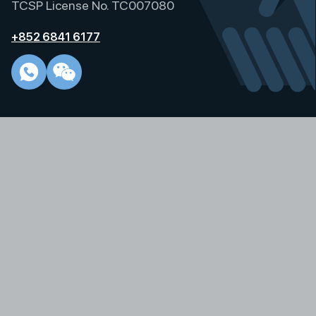
TCSP License No. TC007080
+852 6841 6177