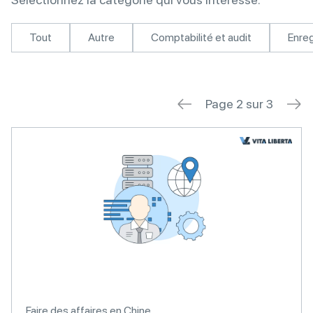
Tout
Autre
Comptabilité et audit
Enreg
Page 2 sur 3
Faire des affaires en Chine